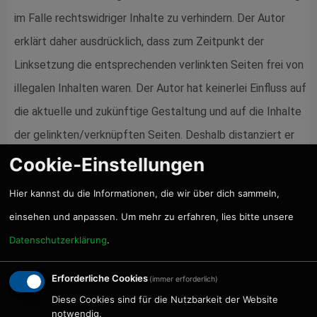
im Falle rechtswidriger Inhalte zu verhindern. Der Autor
erklärt daher ausdrücklich, dass zum Zeitpunkt der
Linksetzung die entsprechenden verlinkten Seiten frei von
illegalen Inhalten waren. Der Autor hat keinerlei Einfluss auf
die aktuelle und zukünftige Gestaltung und auf die Inhalte
der gelinkten/verknüpften Seiten. Deshalb distanziert er
sich hiermit ausdrücklich von allen Inhalten aller gelinkten
Cookie-Einstellungen
/verknüpften Seiten, die nach der Linksetzung verändert
Hier kannst du die Informationen, die wir über dich sammeln,
wurden. Diese Feststellung gilt für alle innerhalb des
einsehen und anpassen. Um mehr zu erfahren, lies bitte unsere
eigenen Internetangebotes gesetzten Links und Verweise
Datenschutzerklärung
.
sowie für Fremdeinträge in vom Autor eingerichteten
Gästebüchern, Diskussionsforen und Mailinglisten. Für
Erforderliche Cookies
(immer erforderlich)
illegale, fehlerhafte oder unvollständige Inhalte und
Diese Cookies sind für die Nutzbarkeit der Website
notwendig.