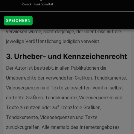
insbesondere für Schäden, die aus der Nutzung oder
Zweck: Funktionalität
Nichtnutzung solcherart dargebotener Informationen
SPEICHERN
entstehen, haftet allein der Anbieter der Seite, auf welche
verwiesen wurde, nicht derjenige, der über Links auf die
jeweilige Veröffentlichung lediglich verweist.
3. Urheber- und Kennzeichenrecht
Der Autor ist bestrebt, in allen Publikationen die
Urheberrechte der verwendeten Grafiken, Tondokumente,
Videosequenzen und Texte zu beachten, von ihm selbst
erstellte Grafiken, Tondokumente, Videosequenzen und
Texte zu nutzen oder auf lizenzfreie Grafiken,
Tondokumente, Videosequenzen und Texte
zurückzugreifen. Alle innerhalb des Internetangebotes